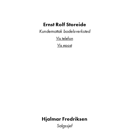
Hva gjelder det?
Ernst Rolf Storeide
E-post
Kundemottak bodelsverksted
Vis telefon
Vis epost
Navn
Beskrivelse
Hjalmar Fredriksen
Denne siden er beskyttet av reCAPTCHA og Google
Salgssjef
Personvernerklæring
og
Vilkår for bruk
er gjeldende.