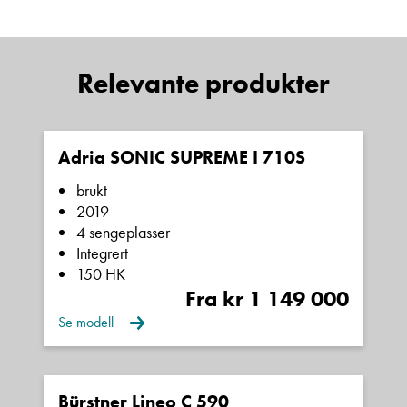
Sted
Relevante produkter
Hva gjelder det?
Adria SONIC SUPREME I 710S
E-post
brukt
2019
4 sengeplasser
Navn
Integrert
150 HK
Fra kr 1 149 000
Beskrivelse
Se modell
Bürstner Lineo C 590