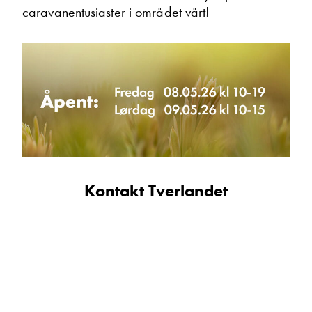
caravanentusiaster i området vårt!
Øystein Skogstad
Kundemottak bodelsverksted
Vis telefon
Vis epost
Ta kontakt
Kontakt Tverlandet
Lurer du på noe? Spør!
Sted