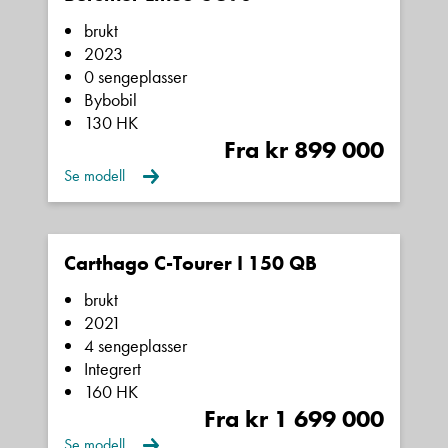
brukt
2023
0 sengeplasser
Denne siden er beskyttet av reCAPTCHA og Google
Bybobil
Personvernerklæring
og
Vilkår for bruk
er gjeldende.
130 HK
Fra kr 899 000
Kontakt oss
Se modell
Carthago C-Tourer I 150 QB
brukt
2021
4 sengeplasser
Integrert
160 HK
Fra kr 1 699 000
Se modell