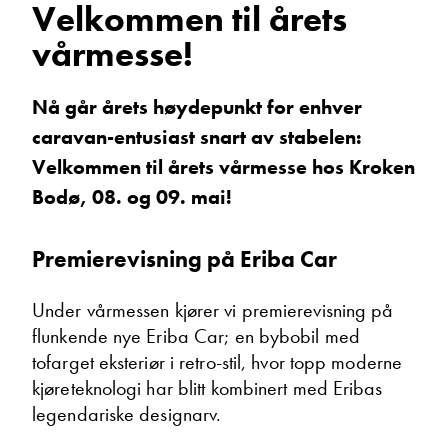
Velkommen til årets
Vis telefon
vårmesse!
Vis epost
Nå går årets høydepunkt for enhver
caravan-entusiast snart av stabelen:
Velkommen til årets vårmesse hos Kroken
Bodø, 08. og 09. mai!
Premierevisning på Eriba Car
Hjalmar Fredriksen
Under vårmessen kjører vi premierevisning på
Salgssjef
flunkende nye Eriba Car; en bybobil med
Vis telefon
tofarget eksteriør i retro-stil, hvor topp moderne
Vis epost
kjøreteknologi har blitt kombinert med Eribas
legendariske designarv.