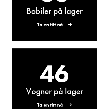
Vis epost
Bobiler på lager
Ta en titt nå
46
Kurt Hanssen
Kundemottak bilverksted
Vis telefon
Vis epost
Vogner på lager
Ta en titt nå