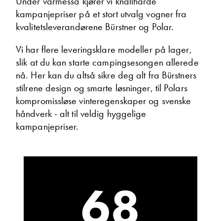
Under vårmessa kjører vi knallharde
kampanjepriser på et stort utvalg vogner fra
kvalitetsleverandørene Bürstner og Polar.
Torben Hanssen
Daglig leder
Vi har flere leveringsklare modeller på lager,
Vis telefon
slik at du kan starte campingsesongen allerede
Vis epost
nå. Her kan du altså sikre deg alt fra Bürstners
stilrene design og smarte løsninger, til Polars
kompromissløse vinteregenskaper og svenske
håndverk - alt til veldig hyggelige
kampanjepriser.
68
Torgeir Vikmark-Lunga
Verksmester
Vis telefon