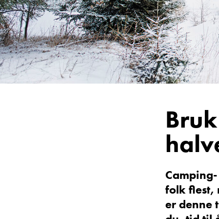
Vis telefon
Vis epost
Bruk
halv
Torben Hans
Daglig leder
Vis telefon
Camping- 
Vis epost
folk flest
er denne t
du, tid ti