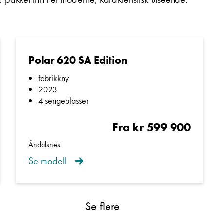
Lurer du på noe? Spør!
Sted
Polar 620 SA Edition
Hva gjelder det?
fabrikkny
2023
4 sengeplasser
E-post
Fra kr 599 900
Åndalsnes
Navn
Se modell
Beskrivelse
Se flere