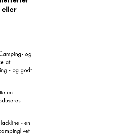
eller
e: Camping- og
ke at
ing - og godt
tte en
roduseres
lackline - en
 campinglivet