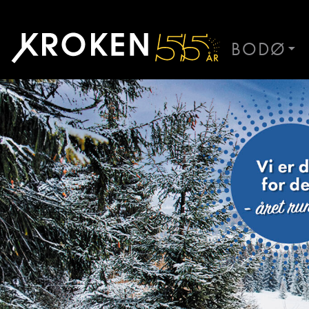
Bruk
vinteren:
BODØ
Planlegging
BODØ
HAUGAL
er
ÅLESUND
halve
ÅNDALSN
moroa
Ernst Rolf Stor
Kundemottak bodelsv