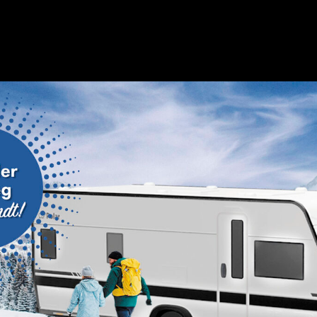
AND
Kontakt Tverlandet
ES
eide
Hjalmar Fredriksen
Ma
erksted
Salgssjef