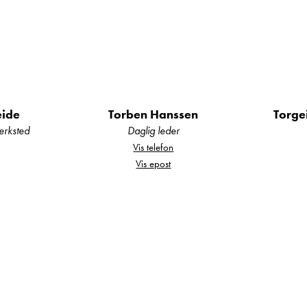
eide
Torben Hanssen
Torge
erksted
Daglig leder
Vis telefon
Vis epost