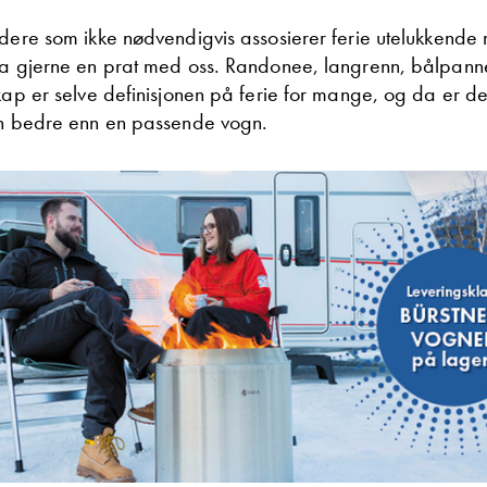
 dere som ikke nødvendigvis assosierer ferie utelukkende
ta gjerne en prat med oss. Randonee, langrenn, bålpanne
kap er selve definisjonen på ferie for mange, og da er de
en bedre enn en passende vogn.
Denne siden er beskyttet av reCAPTCHA og Google
Personvernerklæring
og
Vilkår for bruk
er gjeldende.
Ta kontakt