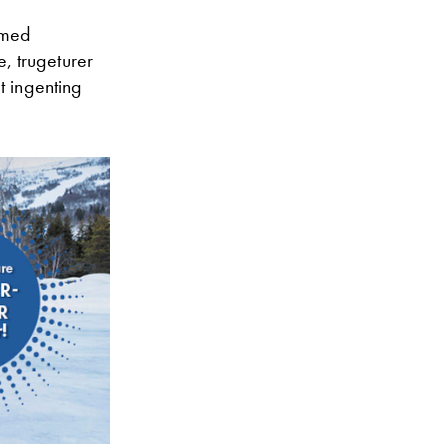
 med
, trugeturer
t ingenting