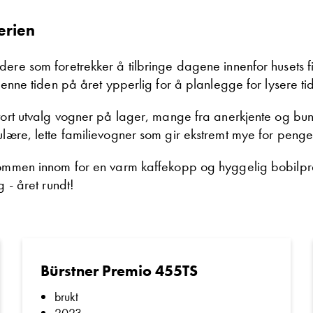
erien
dere som foretrekker å tilbringe dagene innenfor husets 
 denne tiden på året ypperlig for å planlegge for lysere ti
stort utvalg vogner på lager, mange fra anerkjente og bu
ulære, lette familievogner som gir ekstremt mye for peng
kommen innom for en varm kaffekopp og hyggelig bobilpra
g - året rundt!
Bürstner Premio 455TS
brukt
2023