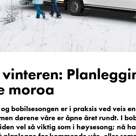
Vis telefon
Vis epost
 vinteren: Planleggi
e moroa
sen
Torgeir Vikmark-Lunga
Verksmester
Kund
Vis telefon
og bobilsesongen er i praksis ved veis en
Vis epost
, men dørene våre er åpne året rundt. I bo
iden vel så viktig som i høysesong; nå ha
l å planlegge for kommende vår- eller som