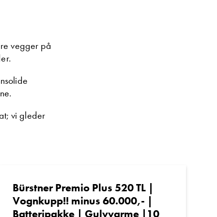
fire vegger på
der.
nnsolide
ene.
t; vi gleder
Bürstner Premio Plus 520 TL |
Vognkupp!! minus 60.000,- |
Batteripakke | Gulvvarme |10