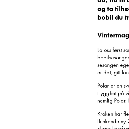
og ta tilh
bobil du t
Vintermagi
La oss først s
Jørgen Willu
bobilsesongen
Ettermarked/del
sesongen egen
Vis telefon
er det, gitt la
Vis epost
Polar er en s
trygghet på vi
nemlig Polar. 
Kroken har fl
flunkende ny 2
ekstra komfort