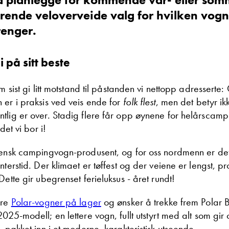
ørende veloverveide valg for hvilken vogn 
renger.
 på sitt beste
om sist gi litt motstand til påstanden vi nettopp adressert
msen
Øystein Skogstad
 er i praksis ved veis ende for
folk flest
, men det betyr ik
er
Kundemottak bodelsverksted
tlig er over. Stadig flere får opp øynene for helårscamp
Vis telefon
ndet vi bor i!
Vis epost
vensk campingvogn-produsent, og for oss nordmenn er de
nterstid. Der klimaet er tøffest og der veiene er lengst, p
Dette gir ubegrenset ferieluksus - året rundt!
Ta kontakt
ere
Polar-vogner på lager
og ønsker å trekke frem Polar B
025-modell; en lettere vogn, fullt utstyrt med alt som gir
, pakket inn i et moderne, karakteristisk utseende.