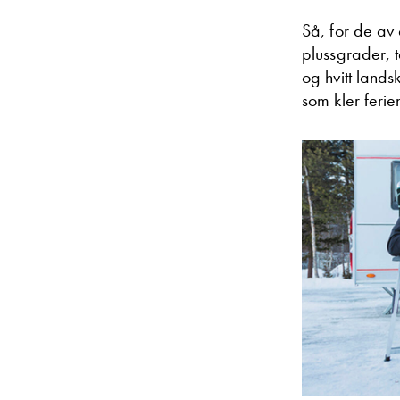
Så, for de av
plussgrader, 
og hvitt lands
som kler feri