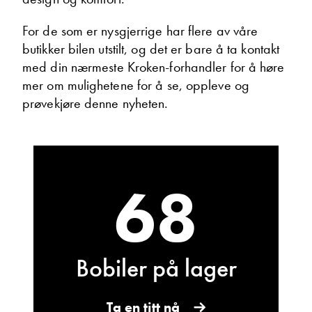
For de som er nysgjerrige har flere av våre
Torben Hanssen
butikker bilen utstilt, og det er bare å ta kontakt
Daglig leder
med din nærmeste Kroken-forhandler for å høre
Vis telefon
mer om mulighetene for å se, oppleve og
Vis epost
prøvekjøre denne nyheten.
68
Bobiler på lager
Torgeir Vikmark-Lunga
Verksmester
Ta en titt nå
Vis telefon