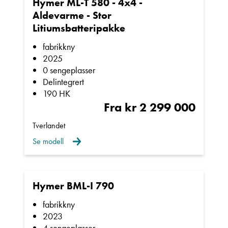
Hymer ML-T 580 - 4x4 -
Hva gjelder det?
Aldevarme - Stor
Litiumsbatteripakke
E-post
fabrikkny
2025
0 sengeplasser
Delintegrert
Navn
190 HK
Fra kr 2 299 000
Beskrivelse
Tverlandet
Se modell
Hymer BML-I 790
fabrikkny
2023
Denne siden er beskyttet av reCAPTCHA og Google
Personvernerklæring
og
Vilkår for bruk
er gjeldende.
4 sengeplasser