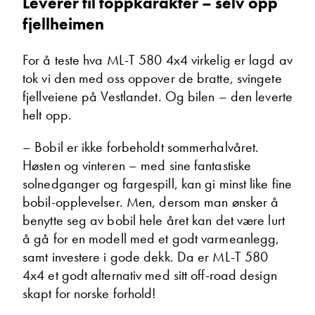
Leverer til toppkarakter – selv opp
fjellheimen
For å teste hva ML-T 580 4x4 virkelig er lagd av
tok vi den med oss oppover de bratte, svingete
fjellveiene på Vestlandet. Og bilen – den leverte
Jørgen Willumsen
helt opp.
Ettermarked/deler
Vis telefon
– Bobil er ikke forbeholdt sommerhalvåret.
Vis epost
Høsten og vinteren – med sine fantastiske
solnedganger og fargespill, kan gi minst like fine
bobil-opplevelser. Men, dersom man ønsker å
benytte seg av bobil hele året kan det være lurt
å gå for en modell med et godt varmeanlegg,
samt investere i gode dekk. Da er ML-T 580
4x4 et godt alternativ med sitt off-road design
skapt for norske forhold!