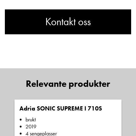
Kontakt oss
Lurer du på noe? Spør!
Sted
Relevante produkter
Hva gjelder det?
Adria SONIC SUPREME I 710S
E-post
brukt
2019
4 sengeplasser