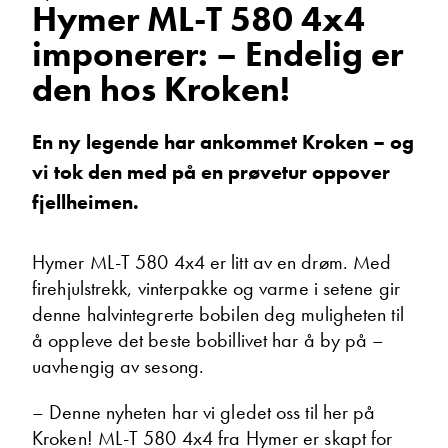
Hymer ML-T 580 4x4
Kroken!
Vis telefon
imponerer: – Endelig er
Vis epost
den hos Kroken!
En ny legende har ankommet Kroken – og
vi tok den med på en prøvetur oppover
fjellheimen.
Hymer ML-T 580 4x4 er litt av en drøm. Med
firehjulstrekk, vinterpakke og varme i setene gir
Hjalmar Fredriksen
denne halvintegrerte bobilen deg muligheten til
Salgssjef
å oppleve det beste bobillivet har å by på –
Vis telefon
uavhengig av sesong.
Vis epost
– Denne nyheten har vi gledet oss til her på
Kroken! ML-T 580 4x4 fra Hymer er skapt for