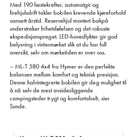
Med 190 hestekrefter, automatgir og
Øystein Skogstad
firehjulsdrift takler bobilen krevende kjøreforhold
Kundemottak bodelsverksted
uansett årstid. Reservehjul montert bakpå
Vis telefon
understreker frihetsfølelsen og det robuste
Vis epost
ekspedisjonspreget. LED-hovedlykter gir god
belysning i vintermørket slik at du har full
oversikt, selv om mørketiden er over oss.
Ta kontakt
– ML-T 580 4x4 fra Hymer er den perfekte
balansen mellom komfort og teknisk presisjon.
Denne halvintegrerte bobilen gir deg mulighet til
å nå selv de mest avsidesliggende
Lurer du på noe? Spør!
campingsteder trygt og komfortabelt, sier
Sunde.
Sted