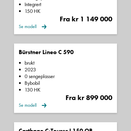
Navn
Integrert
150 HK
Fra kr 1 149 000
Beskrivelse
Se modell
Bürstner Lineo C 590
brukt
2023
0 sengeplasser
Denne siden er beskyttet av reCAPTCHA og Google
Bybobil
Personvernerklæring
og
Vilkår for bruk
er gjeldende.
130 HK
Fra kr 899 000
Kontakt oss
Se modell
Carthago C-Tourer I 150 QB