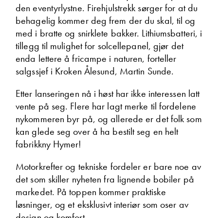
den eventyrlystne. Firehjulstrekk sørger for at du
behagelig kommer deg frem der du skal, til og
med i bratte og snirklete bakker. Lithiumsbatteri, i
tillegg til mulighet for solcellepanel, gjør det
enda lettere å fricampe i naturen, forteller
salgssjef i Kroken Ålesund, Martin Sunde.
Mary Ann Olsen
Etter lanseringen nå i høst har ikke interessen latt
Butikk
vente på seg. Flere har lagt merke til fordelene
Vis telefon
nykommeren byr på, og allerede er det folk som
Vis epost
kan glede seg over å ha bestilt seg en helt
fabrikkny Hymer!
Motorkrefter og tekniske fordeler er bare noe av
det som skiller nyheten fra lignende bobiler på
markedet. På toppen kommer praktiske
løsninger, og et eksklusivt interiør som oser av
design og komfort.