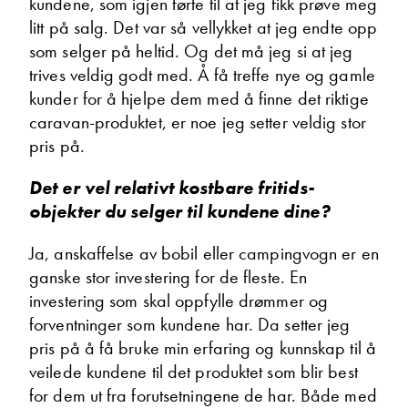
kundene, som igjen førte til at jeg fikk prøve meg
Hva gjelder det?
litt på salg. Det var så vellykket at jeg endte opp
som selger på heltid. Og det må jeg si at jeg
trives veldig godt med. Å få treffe nye og gamle
E-post
kunder for å hjelpe dem med å finne det riktige
caravan-produktet, er noe jeg setter veldig stor
pris på.
Navn
Det er vel relativt kostbare fritids-
objekter du selger til kundene dine?
Beskrivelse
Ja, anskaffelse av bobil eller campingvogn er en
ganske stor investering for de fleste. En
investering som skal oppfylle drømmer og
forventninger som kundene har. Da setter jeg
pris på å få bruke min erfaring og kunnskap til å
veilede kundene til det produktet som blir best
Denne siden er beskyttet av reCAPTCHA og Google
for dem ut fra forutsetningene de har. Både med
Personvernerklæring
og
Vilkår for bruk
er gjeldende.