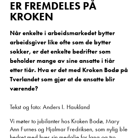
ER FREMDELES PÅ
Vis telefon
KROKEN
Vis epost
Når enkelte i arbeidsmarkedet bytter
arbeidsgiver like ofte som de bytter
sokker, er det enkelte bedrifter som
beholder mange av sine ansatte i tiår
etter tiår. Hva er det med Kroken Bodø på
Tverlandet som gjør at de ansatte blir
værende?
Hjalmar Fredriksen
Salgssjef
Tekst og foto: Anders I. Haukland
Vis telefon
Vis epost
Vi møter to jubilanter hos Kroken Bodø, Mary
Ann Furnes og Hjalmar Fredriksen, som nylig ble
hedret med hver sin medalje for lang og tro