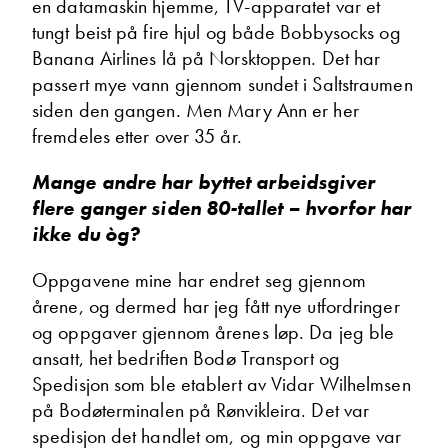
en datamaskin hjemme, TV-apparatet var et
tungt beist på fire hjul og både Bobbysocks og
Banana Airlines lå på Norsktoppen. Det har
Torben Hanssen
passert mye vann gjennom sundet i Saltstraumen
Daglig leder
siden den gangen. Men Mary Ann er her
Vis telefon
fremdeles etter over 35 år.
Vis epost
Mange andre har byttet arbeidsgiver
flere ganger siden 80-tallet – hvorfor har
ikke du òg?
Oppgavene mine har endret seg gjennom
årene, og dermed har jeg fått nye utfordringer
og oppgaver gjennom årenes løp. Da jeg ble
ansatt, het bedriften Bodø Transport og
Spedisjon som ble etablert av Vidar Wilhelmsen
Torgeir Vikmark-Lunga
på Bodøterminalen på Rønvikleira. Det var
Verksmester
spedisjon det handlet om, og min oppgave var
Vis telefon