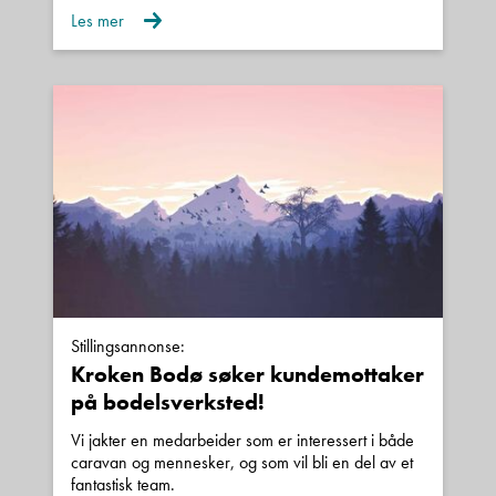
Les mer
Denne siden er beskyttet av reCAPTCHA og Google
Personvernerklæring
og
Vilkår for bruk
er gjeldende.
Ta kontakt
Stillingsannonse:
Kroken Bodø søker kundemottaker
på bodelsverksted!
Vi jakter en medarbeider som er interessert i både
caravan og mennesker, og som vil bli en del av et
fantastisk team.