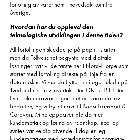
fortolling av varer som i hovedsak kom fra
Vis epost
Sverige.
Hvordan har du opplevd den
teknologiske utviklingen i denne tiden?
All fortollingen skjedde jo på papir i starten,
men da Tollvesenet begynte med digitale
løsninger, var vi de første her i Nord-Norge som
startet med fortolling direkte på linje fra en
datamaskin. Vi var da flyttet inn i eget lokale på
Kurt Hanssen
Tverlandet som vi overtok etter Olsens Bil. Etter
Kundemottak bilverksted
hvert ble caravan-segmentet en større del av
Vis telefon
bedriften, og vi byttet navn til Bodø Transport &
Vis epost
Caravan. Mine oppgaver ble da mer
kundemottak og føring av regnskap, noe jeg
syntes var veldig givende. I dag er jeg
kundemottaker med hovedansvar for caravan-