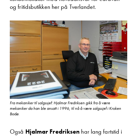
og fritidsbutikken her på Tverlandet.
Jørgen Willumsen
Ettermarked/deler
Vis telefon
Vis epost
Fra mekaniker til salgssjef: Hjalmar Fredriksen gikk fra å være
mekaniker da han ble ansatt i 1996, til nå å være salgssjef i Kroken
Bodø.
Også
Hjalmar Fredriksen
har lang fartstid i