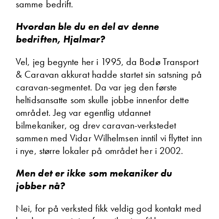
samme bedrift.
Øystein Skogstad
Hvordan ble du en del av denne
Kundemottak bodelsverksted
bedriften, Hjalmar?
Vis telefon
Vis epost
Vel, jeg begynte her i 1995, da Bodø Transport
& Caravan akkurat hadde startet sin satsning på
caravan-segmentet. Da var jeg den første
heltidsansatte som skulle jobbe innenfor dette
Ta kontakt
området. Jeg var egentlig utdannet
bilmekaniker, og drev caravan-verkstedet
sammen med Vidar Wilhelmsen inntil vi flyttet inn
i nye, større lokaler på området her i 2002.
Lurer du på noe? Spør!
Men det er ikke som mekaniker du
jobber nå?
Sted
Nei, for på verksted fikk veldig god kontakt med