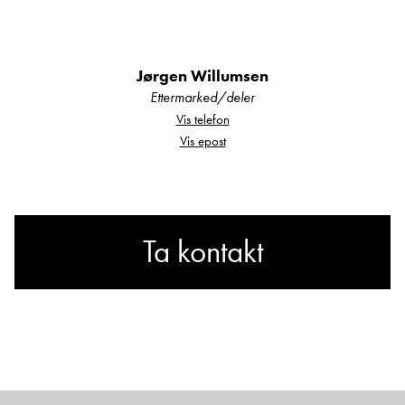
Jørgen Willumsen
Ettermarked/deler
Vis telefon
Vis epost
Ta kontakt
Lurer du på noe? Spør!
Sted