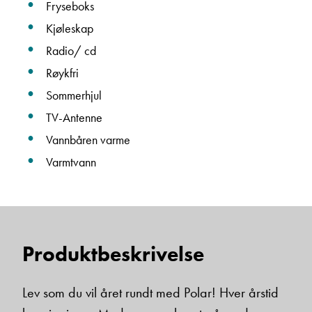
Fryseboks
Kjøleskap
Torben Hanssen
Radio/ cd
Daglig leder
Røykfri
Vis telefon
Vis epost
Sommerhjul
TV-Antenne
Vannbåren varme
Varmtvann
Produktbeskrivelse
Torgeir Vikmark-Lunga
Verksmester
Lev som du vil året rundt med Polar! Hver årstid
Vis telefon