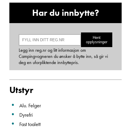
Har du innbytte?
Hent
opplysninger
Legg inn reg.nr og litt informasjon om
Mary Ann Olsen
Campingvogneren du ønsker å bytte inn, så gir vi
Butikk
deg en uforpliktende innbyttepris.
Vis telefon
Vis epost
Utstyr
Alu. Felger
Dyrefri
Fast toalett