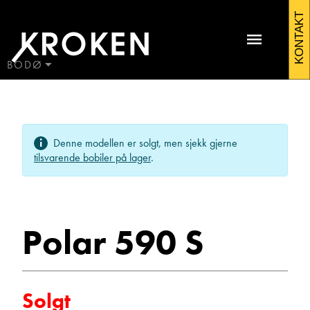
Polar
KONTAKT
590
S
BODØ
BODØ
2017
HAUGALAND
Kontakt Tverlandet
Campingvogner
ÅLESUND
Denne modellen er solgt, men sjekk gjerne
ÅNDALSNES
tilsvarende bobiler på lager
.
Polar 590 S
Ernst Rolf Storeide
Solgt
Kundemottak bodelsverksted