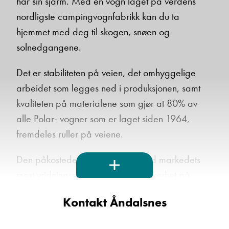
har sin sjarm. Med en vogn laget på verdens
Vis epost
nordligste campingvognfabrikk kan du ta
hjemmet med deg til skogen, snøen og
solnedgangene.
Det er stabiliteten på veien, det omhyggelige
arbeidet som legges ned i produksjonen, samt
kvaliteten på materialene som gjør at 80% av
alle Polar- vogner som er laget siden 1964,
fremdeles ruller på veiene.
Kurt Hanssen
Kundemottak bilverksted
Den påkostede konstruksjonen med markedets
Vis telefon
mest vridningsstive karosseri gir sikkerhet på
Vis epost
veien året rundt, og på alle slags veiunderlag.
Kontakt Åndalsnes
En av hemmelighetene er at skjøtene i gulvfineren
monteres med spesielle forsterkningsplater.