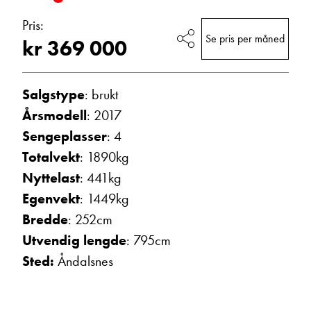
Vis telefon
Pris:
Vis epost
Se pris per måned
kr 369 000
Salgstype
: brukt
Årsmodell
: 2017
Sengeplasser
: 4
Totalvekt
: 1890kg
Nyttelast
: 441kg
Egenvekt
: 1449kg
Hjalmar Fredriksen
Bredde
: 252cm
Salgssjef
Utvendig lengde
: 795cm
Vis telefon
Sted:
Åndalsnes
Vis epost